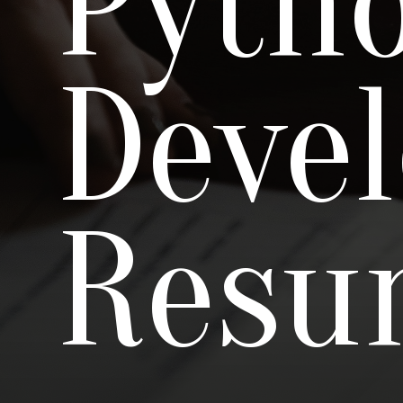
Pyth
Devel
Resu