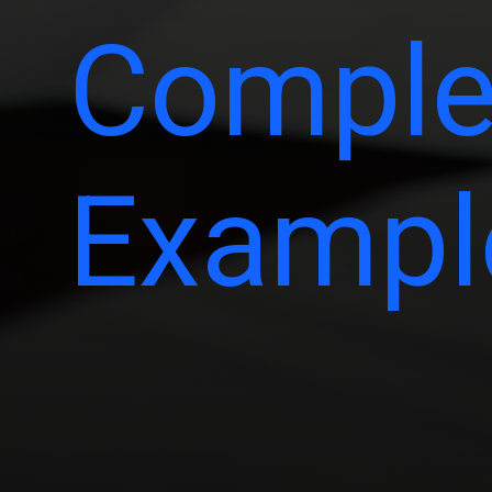
Comple
Exampl